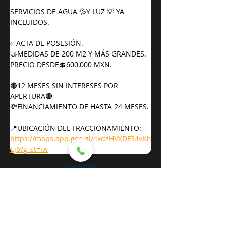
SERVICIOS DE AGUA 💦Y LUZ 💡 YA 
INCLUIDOS.
✅ACTA DE POSESIÓN.
🤝MEDIDAS DE 200 M2 Y MÁS GRANDES.
PRECIO DESDE💲600,000 MXN.
🔴12 MESES SIN INTERESES POR 
APERTURA🔴
💸FINANCIAMIENTO DE HASTA 24 MESES.
📍UBICACIÓN DEL FRACCIONAMIENTO:
https://maps.app.goo.gl/4xdzHVXDF34vKh
Ej6?g_st=iw
Location