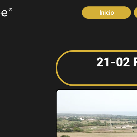
®
Inicio
21-02