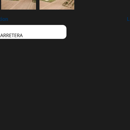
tion
L
CARRETERA