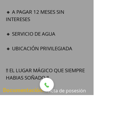
🔸 A PAGAR 12 MESES SIN 
INTERESES
🔸 SERVICIO DE AGUA
🔸 UBICACIÓN PRIVILEGIADA
‼️ EL LUGAR MÁGICO QUE SIEMPRE 
HABIAS SOÑADO ‼️
Documentación:
Acta de posesión