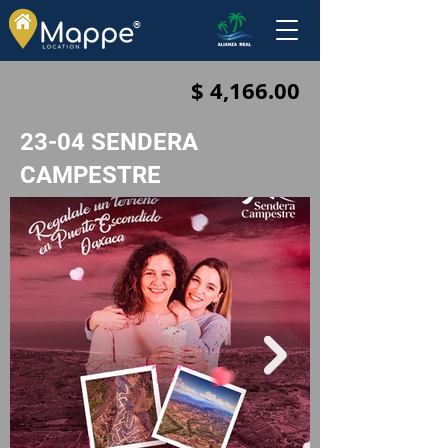
®
$ 4,166.00
23-04 SENDERA
CAMPESTRE