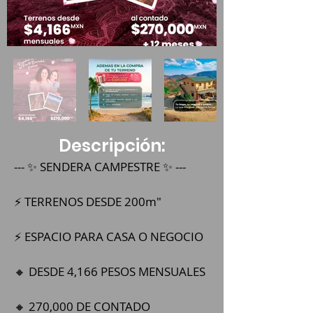
Descripción:
--- ✨ SENDERA CAMPESTRE ✨ --- 
⚡ TERRENOS DESDE 200m" 
⚡ ESPACIO PARA CASA O NEGOCIO
🔸 DESDE 4,166 PESOS MENSUALES
🔸 270,000 DE CONTADO