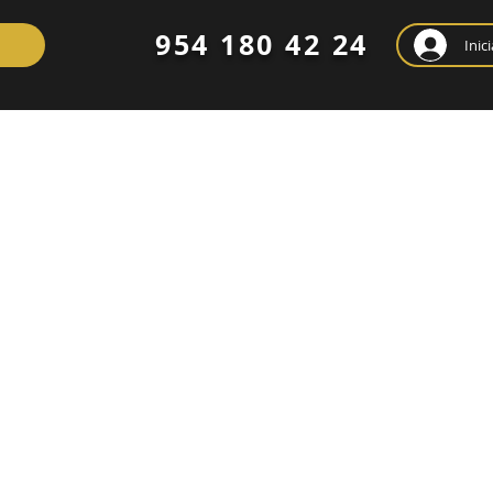
954 180 42 24
Inic