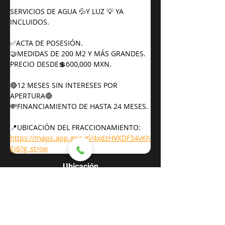
SERVICIOS DE AGUA 💦Y LUZ 💡 YA 
INCLUIDOS.
✅ACTA DE POSESIÓN.
🤝MEDIDAS DE 200 M2 Y MÁS GRANDES.
PRECIO DESDE💲600,000 MXN.
🔴12 MESES SIN INTERESES POR 
APERTURA🔴
💸FINANCIAMIENTO DE HASTA 24 MESES.
📍UBICACIÓN DEL FRACCIONAMIENTO:
https://maps.app.goo.gl/4xdzHVXDF34vKh
Ej6?g_st=iw
Ubicación